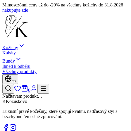
Mimosezónní ceny až do -20% na všechny kožichy do 31.8.2026
nakupujte zde
Kožichy
Kabáty
Bundy
Ihned k odběru
Všechny produkty
cs
0
Načítavam produkt…
K
Kozuskovo
Luxusní pravé kožešiny, které spojují kvalitu, nadčasový styl a
bezchybné řemeslné zpracování.