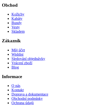
Obchod
Kožichy
Kabáty
Bundy
Vesty
Skladem
Zákazník
Můj účet
Wishlist
Sledování objednávky
Vrácení zboží
Blog
Informace
O nás
Kontakt
Doprava a dokumentace
Obchodní podmínky
Ochrana údajů