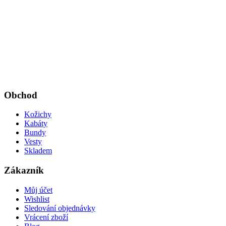
Obchod
Kožichy
Kabáty
Bundy
Vesty
Skladem
Zákazník
Můj účet
Wishlist
Sledování objednávky
Vrácení zboží