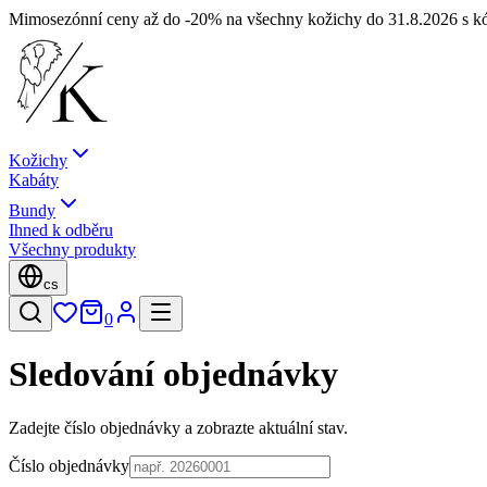
Mimosezónní ceny až do -20% na všechny kožichy do 31.8.2026 s 
Kožichy
Kabáty
Bundy
Ihned k odběru
Všechny produkty
cs
0
Sledování objednávky
Zadejte číslo objednávky a zobrazte aktuální stav.
Číslo objednávky