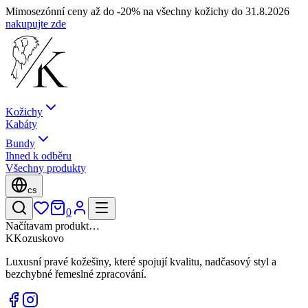
Mimosezónní ceny až do -20% na všechny kožichy do 31.8.2026
nakupujte zde
Kožichy
Kabáty
Bundy
Ihned k odběru
Všechny produkty
cs
0
Načítavam produkt…
K
Kozuskovo
Luxusní pravé kožešiny, které spojují kvalitu, nadčasový styl a
bezchybné řemeslné zpracování.