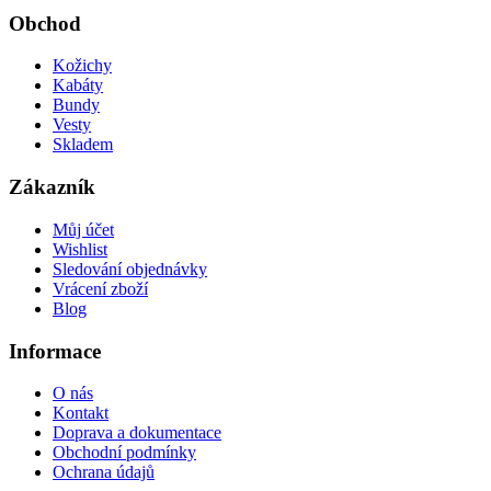
Obchod
Kožichy
Kabáty
Bundy
Vesty
Skladem
Zákazník
Můj účet
Wishlist
Sledování objednávky
Vrácení zboží
Blog
Informace
O nás
Kontakt
Doprava a dokumentace
Obchodní podmínky
Ochrana údajů