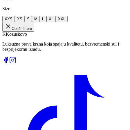
Size
XXS
XS
S
M
L
XL
XXL
Obriši filtere
K
Kozuskovo
Luksuzna prava krzna koja spajaju kvalitetu, bezvremenski stil i
besprijekornu izradu.