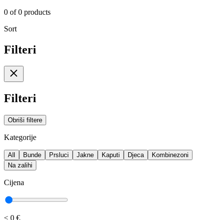
0
of
0
products
Sort
Filteri
Filteri
Obriši filtere
Kategorije
All
Bunde
Prsluci
Jakne
Kaputi
Djeca
Kombinezoni
Na zalihi
Cijena
≤
0 €