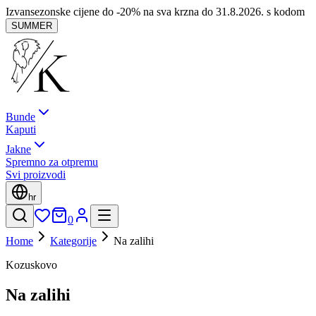
Izvansezonske cijene do -20% na sva krzna do 31.8.2026. s kodom
SUMMER
Bunde
Kaputi
Jakne
Spremno za otpremu
Svi proizvodi
hr
0
Home
Kategorije
Na zalihi
Kozuskovo
Na zalihi