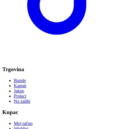
Trgovina
Bunde
Kaputi
Jakne
Prsluci
Na zalihi
Kupac
Moj račun
Wishlist