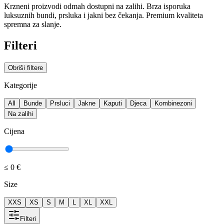
Krzneni proizvodi odmah dostupni na zalihi. Brza isporuka
luksuznih bundi, prsluka i jakni bez čekanja. Premium kvaliteta
spremna za slanje.
Filteri
Obriši filtere
Kategorije
All
Bunde
Prsluci
Jakne
Kaputi
Djeca
Kombinezoni
Na zalihi
Cijena
≤
0 €
Size
XXS
XS
S
M
L
XL
XXL
Filteri