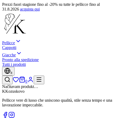
Prezzi fuori stagione fino al -20% su tutte le pellicce fino al
31.8.2026
acquista qui
Pellicce
Cappotti
Giacche
Pronto alla spedizione
Tutti i prodotti
it
0
Načítavam produkt…
K
Kozuskovo
Pellicce vere di lusso che uniscono qualità, stile senza tempo e una
lavorazione impeccabile.