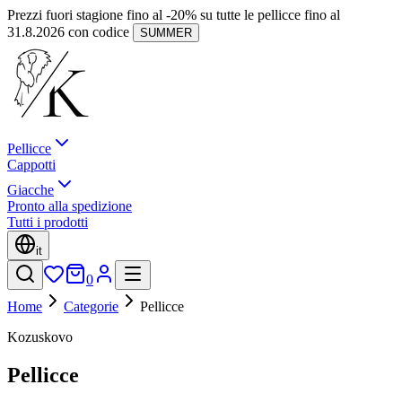
Prezzi fuori stagione fino al -20% su tutte le pellicce fino al
31.8.2026 con codice
SUMMER
Pellicce
Cappotti
Giacche
Pronto alla spedizione
Tutti i prodotti
it
0
Home
Categorie
Pellicce
Kozuskovo
Pellicce