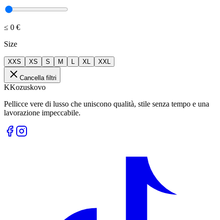
≤
0 €
Size
XXS
XS
S
M
L
XL
XXL
Cancella filtri
K
Kozuskovo
Pellicce vere di lusso che uniscono qualità, stile senza tempo e una
lavorazione impeccabile.