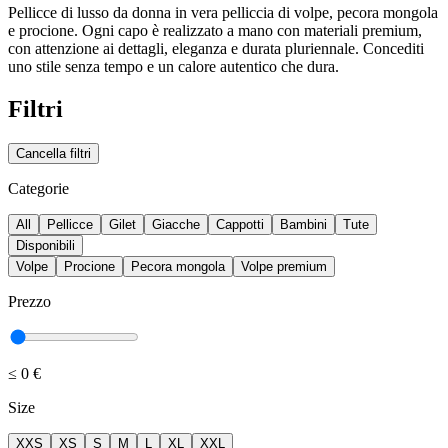
Pellicce di lusso da donna in vera pelliccia di volpe, pecora mongola
e procione. Ogni capo è realizzato a mano con materiali premium,
con attenzione ai dettagli, eleganza e durata pluriennale. Concediti
uno stile senza tempo e un calore autentico che dura.
Filtri
Cancella filtri
Categorie
All
Pellicce
Gilet
Giacche
Cappotti
Bambini
Tute
Disponibili
Volpe
Procione
Pecora mongola
Volpe premium
Prezzo
≤
0 €
Size
XXS
XS
S
M
L
XL
XXL