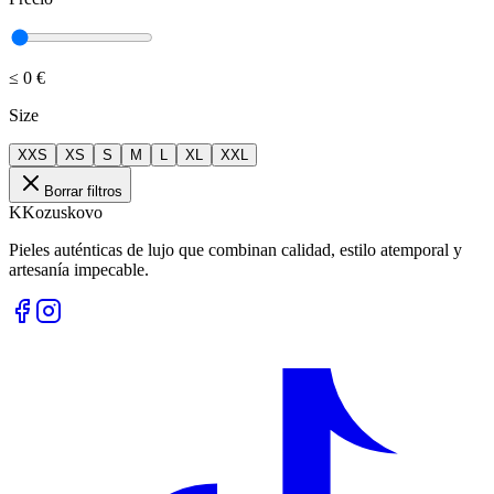
≤
0 €
Size
XXS
XS
S
M
L
XL
XXL
Borrar filtros
K
Kozuskovo
Pieles auténticas de lujo que combinan calidad, estilo atemporal y
artesanía impecable.