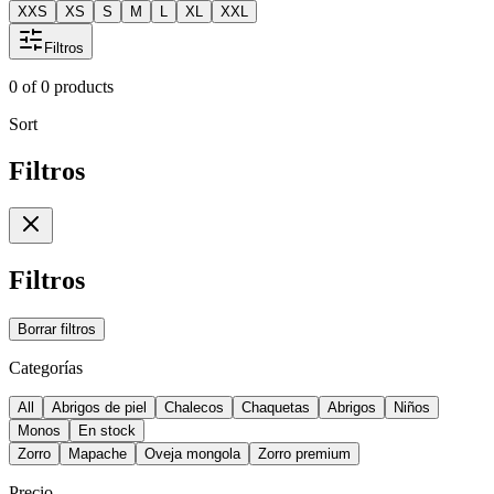
XXS
XS
S
M
L
XL
XXL
Filtros
0
of
0
products
Sort
Filtros
Filtros
Borrar filtros
Categorías
All
Abrigos de piel
Chalecos
Chaquetas
Abrigos
Niños
Monos
En stock
Zorro
Mapache
Oveja mongola
Zorro premium
Precio