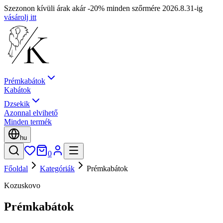
Szezonon kívüli árak akár -20% minden szőrmére 2026.8.31-ig
vásárolj itt
Prémkabátok
Kabátok
Dzsekik
Azonnal elvihető
Minden termék
hu
0
Főoldal
Kategóriák
Prémkabátok
Kozuskovo
Prémkabátok