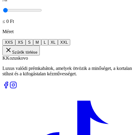
≤
0 Ft
Méret
XXS
XS
S
M
L
XL
XXL
Szűrők törlése
K
Kozuskovo
Luxus valódi prémkabátok, amelyek ötvözik a minőséget, a kortalan
stílust és a kifogástalan kézművességet.