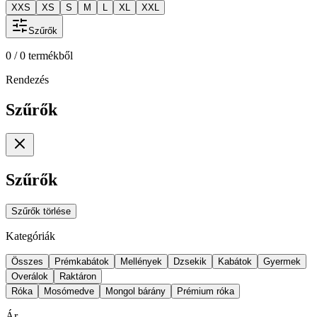
XXS
XS
S
M
L
XL
XXL
Szűrők
0
/
0
termékből
Rendezés
Szűrők
Szűrők
Szűrők törlése
Kategóriák
Összes
Prémkabátok
Mellények
Dzsekik
Kabátok
Gyermek
Overálok
Raktáron
Róka
Mosómedve
Mongol bárány
Prémium róka
Ár