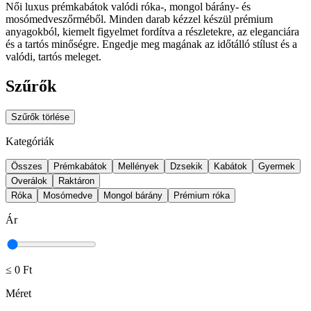
Női luxus prémkabátok valódi róka-, mongol bárány- és
mosómedveszőrméből. Minden darab kézzel készül prémium
anyagokból, kiemelt figyelmet fordítva a részletekre, az eleganciára
és a tartós minőségre. Engedje meg magának az időtálló stílust és a
valódi, tartós meleget.
Szűrők
Szűrők törlése
Kategóriák
Összes
Prémkabátok
Mellények
Dzsekik
Kabátok
Gyermek
Overálok
Raktáron
Róka
Mosómedve
Mongol bárány
Prémium róka
Ár
≤
0 Ft
Méret