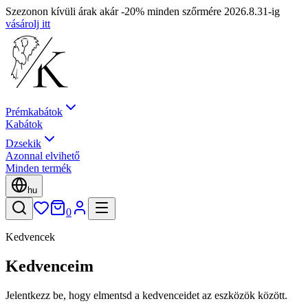
Szezonon kívüli árak akár -20% minden szőrmére 2026.8.31-ig
vásárolj itt
Prémkabátok
Kabátok
Dzsekik
Azonnal elvihető
Minden termék
hu
0
Kedvencek
Kedvenceim
Jelentkezz be, hogy elmentsd a kedvenceidet az eszközök között.