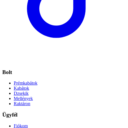
Bolt
Prémkabátok
Kabátok
Dzsekik
Mellények
Raktáron
Ügyfél
Fiókom