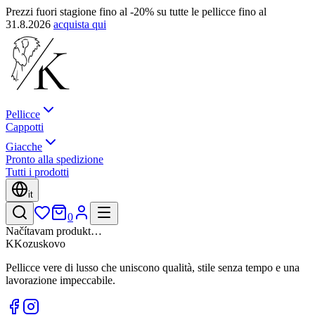
Prezzi fuori stagione fino al -20% su tutte le pellicce fino al
31.8.2026
acquista qui
Pellicce
Cappotti
Giacche
Pronto alla spedizione
Tutti i prodotti
it
0
Načítavam produkt…
K
Kozuskovo
Pellicce vere di lusso che uniscono qualità, stile senza tempo e una
lavorazione impeccabile.