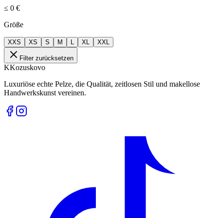
≤
0 €
Größe
XXS
XS
S
M
L
XL
XXL
Filter zurücksetzen
K
Kozuskovo
Luxuriöse echte Pelze, die Qualität, zeitlosen Stil und makellose
Handwerkskunst vereinen.