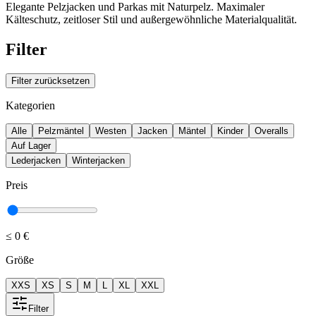
Elegante Pelzjacken und Parkas mit Naturpelz. Maximaler
Kälteschutz, zeitloser Stil und außergewöhnliche Materialqualität.
Filter
Filter zurücksetzen
Kategorien
Alle
Pelzmäntel
Westen
Jacken
Mäntel
Kinder
Overalls
Auf Lager
Lederjacken
Winterjacken
Preis
≤
0 €
Größe
XXS
XS
S
M
L
XL
XXL
Filter