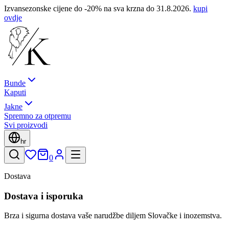
Izvansezonske cijene do -20% na sva krzna do 31.8.2026.
kupi
ovdje
Bunde
Kaputi
Jakne
Spremno za otpremu
Svi proizvodi
hr
0
Dostava
Dostava i isporuka
Brza i sigurna dostava vaše narudžbe diljem Slovačke i inozemstva.