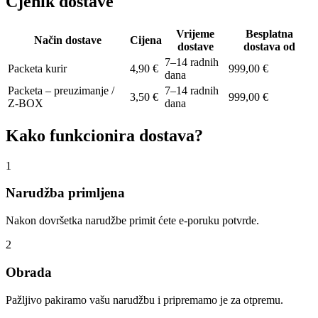
Cjenik dostave
Vrijeme
Besplatna
Način dostave
Cijena
dostave
dostava od
7–14 radnih
Packeta kurir
4,90 €
999,00 €
dana
Packeta – preuzimanje /
7–14 radnih
3,50 €
999,00 €
Z-BOX
dana
Kako funkcionira dostava?
1
Narudžba primljena
Nakon dovršetka narudžbe primit ćete e-poruku potvrde.
2
Obrada
Pažljivo pakiramo vašu narudžbu i pripremamo je za otpremu.