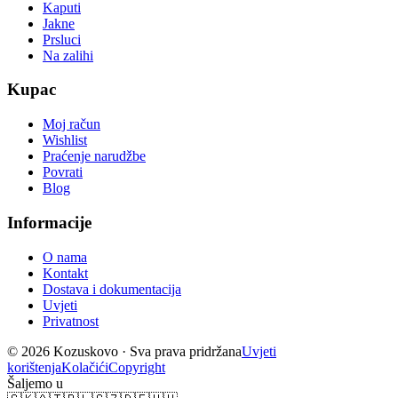
Kaputi
Jakne
Prsluci
Na zalihi
Kupac
Moj račun
Wishlist
Praćenje narudžbe
Povrati
Blog
Informacije
O nama
Kontakt
Dostava i dokumentacija
Uvjeti
Privatnost
© 2026 Kozuskovo ·
Sva prava pridržana
Uvjeti
korištenja
Kolačići
Copyright
Šaljemo u