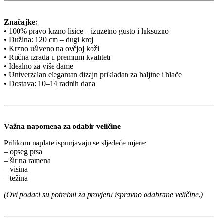
Značajke:
• 100% pravo krzno lisice – izuzetno gusto i luksuzno
• Dužina: 120 cm – dugi kroj
• Krzno ušiveno na ovčjoj koži
• Ručna izrada u premium kvaliteti
• Idealno za više dame
• Univerzalan elegantan dizajn prikladan za haljine i hlače
• Dostava: 10–14 radnih dana
Važna napomena za odabir veličine
Prilikom naplate ispunjavaju se sljedeće mjere:
– opseg prsa
– širina ramena
– visina
– težina
(Ovi podaci su potrebni za provjeru ispravno odabrane veličine.)