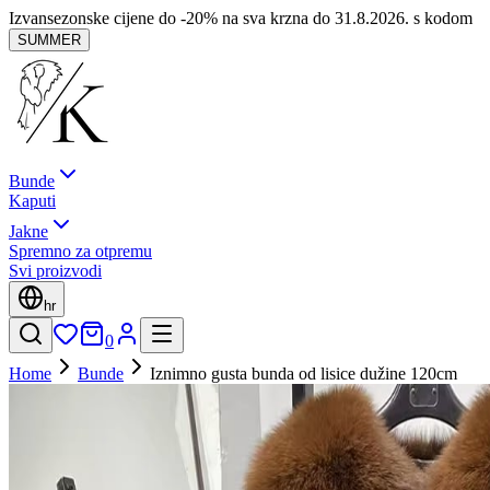
Izvansezonske cijene do -20% na sva krzna do 31.8.2026. s kodom
SUMMER
Bunde
Kaputi
Jakne
Spremno za otpremu
Svi proizvodi
hr
0
Home
Bunde
Iznimno gusta bunda od lisice dužine 120cm