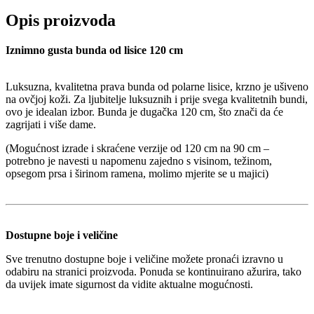
Opis proizvoda
Iznimno gusta bunda od lisice 120 cm
Luksuzna, kvalitetna prava bunda od polarne lisice, krzno je ušiveno
na ovčjoj koži. Za ljubitelje luksuznih i prije svega kvalitetnih bundi,
ovo je idealan izbor. Bunda je dugačka 120 cm, što znači da će
zagrijati i više dame.
(Mogućnost izrade i skraćene verzije od 120 cm na 90 cm –
potrebno je navesti u napomenu zajedno s visinom, težinom,
opsegom prsa i širinom ramena, molimo mjerite se u majici)
Dostupne boje i veličine
Sve trenutno dostupne boje i veličine možete pronaći izravno u
odabiru na stranici proizvoda. Ponuda se kontinuirano ažurira, tako
da uvijek imate sigurnost da vidite aktualne mogućnosti.