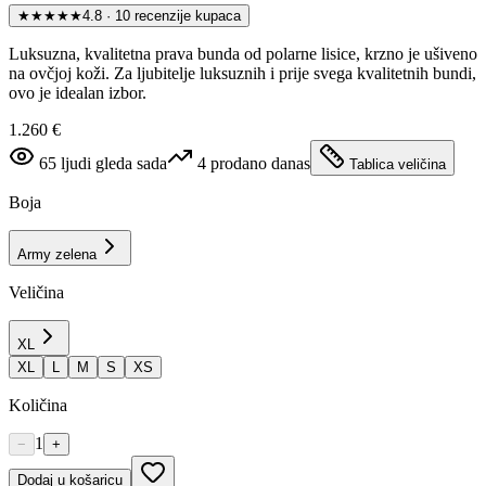
★★★★★
4.8
·
10
recenzije kupaca
Luksuzna, kvalitetna prava bunda od polarne lisice, krzno je ušiveno
na ovčjoj koži. Za ljubitelje luksuznih i prije svega kvalitetnih bundi,
ovo je idealan izbor.
1.260 €
65
ljudi gleda sada
4
prodano danas
Tablica veličina
Boja
Army zelena
Veličina
XL
XL
L
M
S
XS
Količina
1
−
+
Dodaj u košaricu