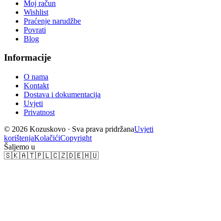
Moj račun
Wishlist
Praćenje narudžbe
Povrati
Blog
Informacije
O nama
Kontakt
Dostava i dokumentacija
Uvjeti
Privatnost
© 2026 Kozuskovo ·
Sva prava pridržana
Uvjeti
korištenja
Kolačići
Copyright
Šaljemo u
🇸🇰
🇦🇹
🇵🇱
🇨🇿
🇩🇪
🇭🇺