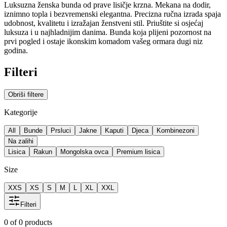
Luksuzna ženska bunda od prave lisičje krzna. Mekana na dodir,
iznimno topla i bezvremenski elegantna. Precizna ručna izrada spaja
udobnost, kvalitetu i izražajan ženstveni stil. Priuštite si osjećaj
luksuza i u najhladnijim danima. Bunda koja plijeni pozornost na
prvi pogled i ostaje ikonskim komadom vašeg ormara dugi niz
godina.
Filteri
Obriši filtere
Kategorije
All
Bunde
Prsluci
Jakne
Kaputi
Djeca
Kombinezoni
Na zalihi
Lisica
Rakun
Mongolska ovca
Premium lisica
Size
XXS
XS
S
M
L
XL
XXL
Filteri
0
of
0
products