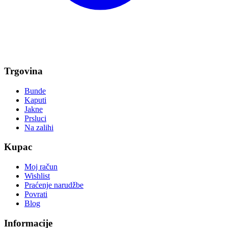
Trgovina
Bunde
Kaputi
Jakne
Prsluci
Na zalihi
Kupac
Moj račun
Wishlist
Praćenje narudžbe
Povrati
Blog
Informacije