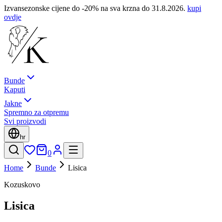
Izvansezonske cijene do -20% na sva krzna do 31.8.2026.
kupi
ovdje
Bunde
Kaputi
Jakne
Spremno za otpremu
Svi proizvodi
hr
0
Home
Bunde
Lisica
Kozuskovo
Lisica