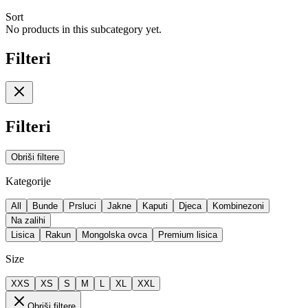
Sort
No products in this subcategory yet.
Filteri
Filteri
Obriši filtere
Kategorije
All
Bunde
Prsluci
Jakne
Kaputi
Djeca
Kombinezoni
Na zalihi
Lisica
Rakun
Mongolska ovca
Premium lisica
Size
XXS
XS
S
M
L
XL
XXL
Obriši filtere