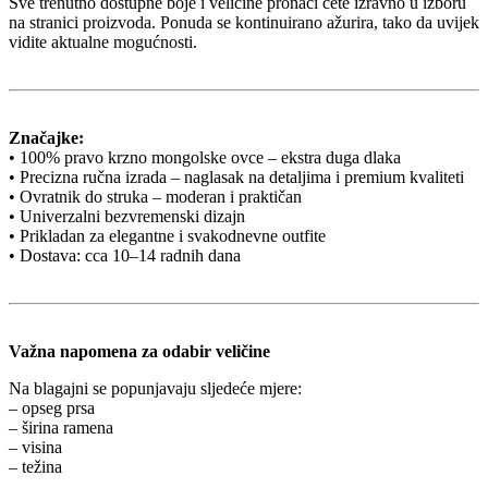
Sve trenutno dostupne boje i veličine pronaći ćete izravno u izboru
na stranici proizvoda. Ponuda se kontinuirano ažurira, tako da uvijek
vidite aktualne mogućnosti.
Značajke:
• 100% pravo krzno mongolske ovce – ekstra duga dlaka
• Precizna ručna izrada – naglasak na detaljima i premium kvaliteti
• Ovratnik do struka – moderan i praktičan
• Univerzalni bezvremenski dizajn
• Prikladan za elegantne i svakodnevne outfite
• Dostava: cca 10–14 radnih dana
Važna napomena za odabir veličine
Na blagajni se popunjavaju sljedeće mjere:
– opseg prsa
– širina ramena
– visina
– težina