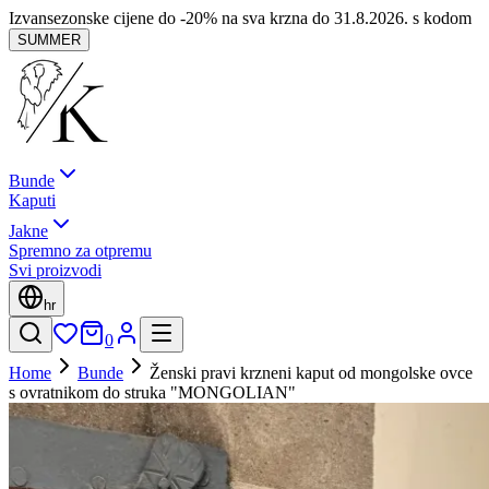
Izvansezonske cijene do -20% na sva krzna do 31.8.2026. s kodom
SUMMER
Bunde
Kaputi
Jakne
Spremno za otpremu
Svi proizvodi
hr
0
Home
Bunde
Ženski pravi krzneni kaput od mongolske ovce
s ovratnikom do struka "MONGOLIAN"