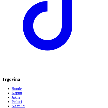
Trgovina
Bunde
Kaputi
Jakne
Prsluci
Na zalihi