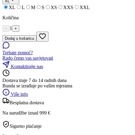
XL
XL
L
M
S
XS
XXS
XXL
Količina
1
−
+
Dodaj u košaricu
Trebate pomoć?
Rado ćemo vas savjetovati
Kontaktirajte nas
Dostava traje 7 do 14 radnih dana
Bunda se izrađuje po vašim mjerama
Više info
Besplatna dostava
Na narudžbe iznad 999 €
Sigurno plaćanje