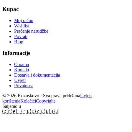
Kupac
Moj račun
Wishlist
Praćenje narudžbe
Povrati
Blog
Informacije
O nama
Kontakt
Dostava i dokumentacija
Uvjeti
Privatnost
© 2026 Kozuskovo ·
Sva prava pridržana
Uvjeti
korištenja
Kolačići
Copyright
Šaljemo u
🇸🇰
🇦🇹
🇵🇱
🇨🇿
🇩🇪
🇭🇺