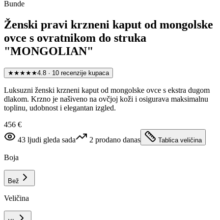
Bunde
Ženski pravi krzneni kaput od mongolske
ovce s ovratnikom do struka
"MONGOLIAN"
★★★★★
4.8
·
10
recenzije kupaca
Luksuzni ženski krzneni kaput od mongolske ovce s ekstra dugom
dlakom. Krzno je našiveno na ovčjoj koži i osigurava maksimalnu
toplinu, udobnost i elegantan izgled.
456 €
43
ljudi gleda sada
2
prodano danas
Tablica veličina
Boja
Bež
Veličina