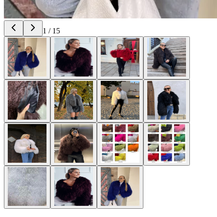
1
/
15