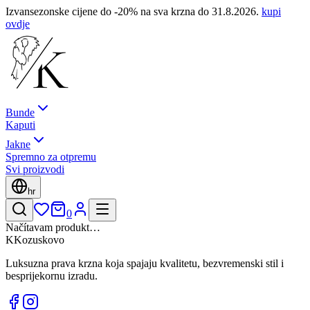
Izvansezonske cijene do -20% na sva krzna do 31.8.2026.
kupi
ovdje
Bunde
Kaputi
Jakne
Spremno za otpremu
Svi proizvodi
hr
0
Načítavam produkt…
K
Kozuskovo
Luksuzna prava krzna koja spajaju kvalitetu, bezvremenski stil i
besprijekornu izradu.