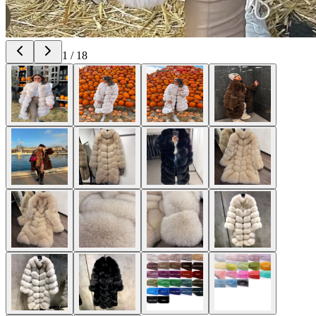
1
/
18