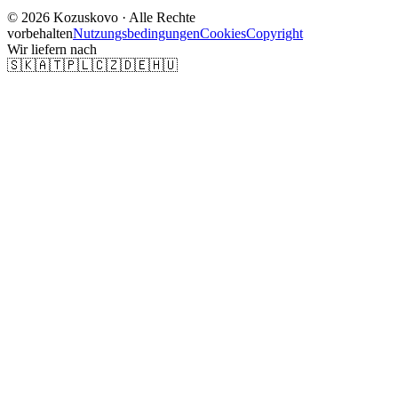
© 2026 Kozuskovo ·
Alle Rechte
vorbehalten
Nutzungsbedingungen
Cookies
Copyright
Wir liefern nach
🇸🇰
🇦🇹
🇵🇱
🇨🇿
🇩🇪
🇭🇺