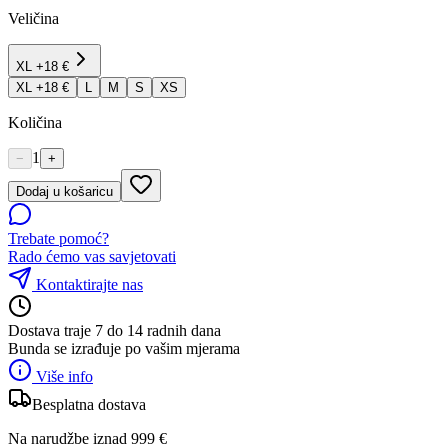
Veličina
XL
+18 €
XL
+18 €
L
M
S
XS
Količina
1
−
+
Dodaj u košaricu
Trebate pomoć?
Rado ćemo vas savjetovati
Kontaktirajte nas
Dostava traje 7 do 14 radnih dana
Bunda se izrađuje po vašim mjerama
Više info
Besplatna dostava
Na narudžbe iznad 999 €