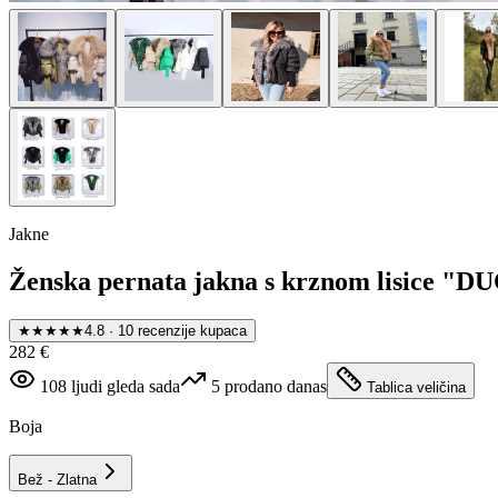
Jakne
Ženska pernata jakna s krznom lisice "
★★★★★
4.8
·
10
recenzije kupaca
282 €
108
ljudi gleda sada
5
prodano danas
Tablica veličina
Boja
Bež - Zlatna