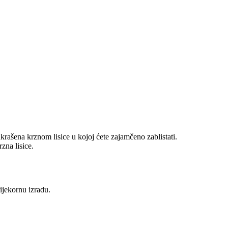
rašena krznom lisice u kojoj ćete zajamčeno zablistati.
zna lisice.
ijekornu izradu.