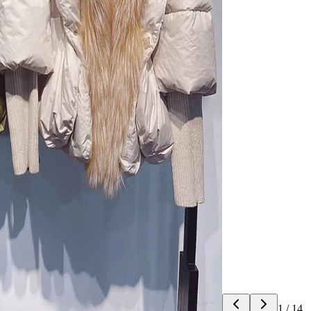
1
/
14