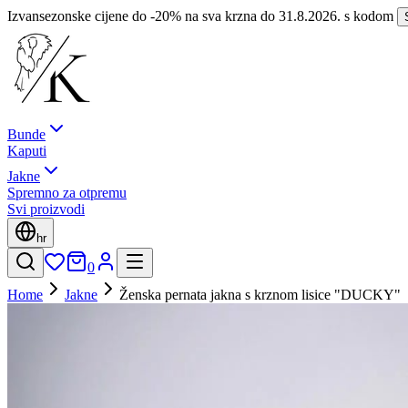
Izvansezonske cijene do -20% na sva krzna do 31.8.2026. s kodom
Bunde
Kaputi
Jakne
Spremno za otpremu
Svi proizvodi
hr
0
Home
Jakne
Ženska pernata jakna s krznom lisice "DUCKY"