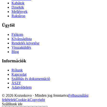
Kabátok
Dzsekik
Mellények
Raktáron
Ügyfél
Fiókom
Kívánságlista
Rendelés követése
Visszaküldés
Blog
Információk
Rólunk
Kapcsolat
Szállítás és dokumentáció
ÁSZF
Adatvédelem
© 2026 Kozuskovo ·
Minden jog fenntartva
Felhasználási
feltételek
Cookie-k
Copyright
Szállítunk ide