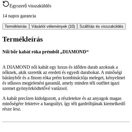
Egyszerű visszaküldés
14 napos garancia
Termékleírás
Vásárlói vélemények (10)
Szállítás és visszaküldés
Termékleírás
Női bőr kabát róka prémből „DIAMOND“
A DIAMOND női kabát egy luxus és időtlen darab azoknak a
nőknek, akik szeretik az eredeti és egyedi darabokat. A minőségi
báránybőr és a finom róka prém kombinációja meleget, kényelmet
és stílusos megjelenést garantál, amely minden téli outfitet igazi
szemet gyönyörködtetővé varázsol.
A kabát precízen kidolgozott, a részletekre és az anyagok magas
minőségére fektetve a hangsúlyt, így téli gardróbjának kiemelkedő
része lesz.