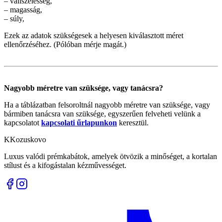
– vállszélesség,
– magasság,
– súly,
Ezek az adatok szükségesek a helyesen kiválasztott méret
ellenőrzéséhez. (Pólóban mérje magát.)
Nagyobb méretre van szüksége, vagy tanácsra?
Ha a táblázatban felsoroltnál nagyobb méretre van szüksége, vagy
bármiben tanácsra van szüksége, egyszerűen felveheti velünk a
kapcsolatot
kapcsolati űrlapunkon
keresztül.
K
Kozuskovo
Luxus valódi prémkabátok, amelyek ötvözik a minőséget, a kortalan
stílust és a kifogástalan kézművességet.