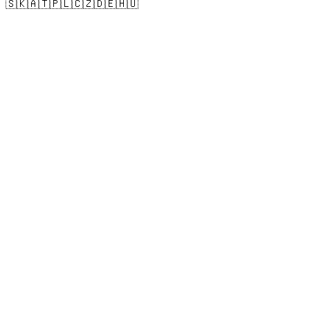
🇸🇰
🇦🇹
🇵🇱
🇨🇿
🇩🇪
🇭🇺