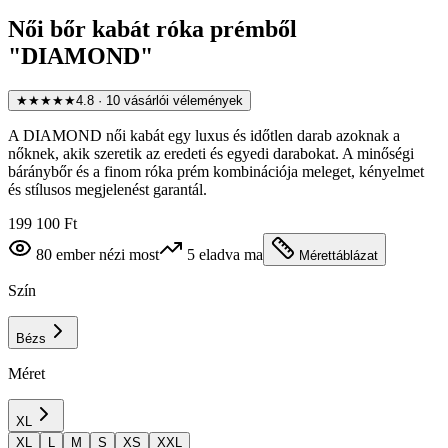
Női bőr kabát róka prémből
"DIAMOND"
★★★★★
4.8
·
10
vásárlói vélemények
A DIAMOND női kabát egy luxus és időtlen darab azoknak a
nőknek, akik szeretik az eredeti és egyedi darabokat. A minőségi
báránybőr és a finom róka prém kombinációja meleget, kényelmet
és stílusos megjelenést garantál.
199 100 Ft
80
ember nézi most
5
eladva ma
Mérettáblázat
Szín
Bézs
Méret
XL
XL
L
M
S
XS
XXL