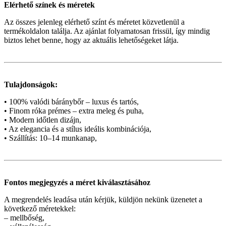
Elérhető színek és méretek
Az összes jelenleg elérhető színt és méretet közvetlenül a
termékoldalon találja. Az ajánlat folyamatosan frissül, így mindig
biztos lehet benne, hogy az aktuális lehetőségeket látja.
Tulajdonságok:
• 100% valódi báránybőr – luxus és tartós,
• Finom róka prémes – extra meleg és puha,
• Modern időtlen dizájn,
• Az elegancia és a stílus ideális kombinációja,
• Szállítás: 10–14 munkanap,
Fontos megjegyzés a méret kiválasztásához
A megrendelés leadása után kérjük, küldjön nekünk üzenetet a
következő méretekkel:
– mellbőség,