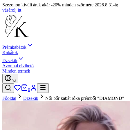
Szezonon kívüli árak akár -20% minden szőrmére 2026.8.31-ig
vásárolj itt
Prémkabátok
Kabátok
Dzsekik
Azonnal elvihető
Minden termék
hu
0
Főoldal
Dzsekik
Női bőr kabát róka prémből "DIAMOND"