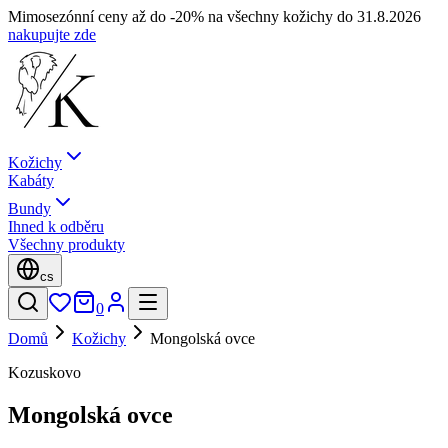
Mimosezónní ceny až do -20% na všechny kožichy do 31.8.2026
nakupujte zde
Kožichy
Kabáty
Bundy
Ihned k odběru
Všechny produkty
cs
0
Domů
Kožichy
Mongolská ovce
Kozuskovo
Mongolská ovce