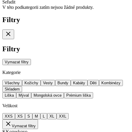
Seřadit
V této podkategorii zatím nejsou žádné produkty.
Filtry
Filtry
Vymazat filtry
Kategorie
Všechny
Kožichy
Vesty
Bundy
Kabáty
Děti
Kombinézy
Skladem
Liška
Mýval
Mongolská ovce
Prémium liška
Velikost
XXS
XS
S
M
L
XL
XXL
Vymazat filtry
K
Kozuskovo