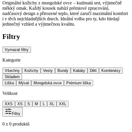
Originální kožichy z mongolské ovce – kudrnatá srst, výjimečně
měkký omak. Každý kousek nabízí prémiové zpracování,
nadčasový design a přirozené teplo, které zaručí maximální komfort
i v těch nejchladnějších dnech. Ideální volba pro ty, kdo hledají
jedinečný vzhled a výjimečnou kvalitu.
Filtry
Vymazat filtry
Kategorie
Všechny
Kožichy
Vesty
Bundy
Kabáty
Děti
Kombinézy
Skladem
Liška
Mýval
Mongolská ovce
Prémium liška
Velikost
XXS
XS
S
M
L
XL
XXL
Filtry
0
z
0
produktů