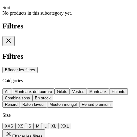
Sort
No products in this subcategory yet.
Filtres
Filtres
Effacer les filtres
Catégories
All
Manteaux de fourrure
Gilets
Vestes
Manteaux
Enfants
Combinaisons
En stock
Renard
Raton laveur
Mouton mongol
Renard premium
Size
XXS
XS
S
M
L
XL
XXL
Effacer les filtres