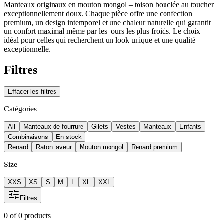
Manteaux originaux en mouton mongol – toison bouclée au toucher
exceptionnellement doux. Chaque pièce offre une confection
premium, un design intemporel et une chaleur naturelle qui garantit
un confort maximal même par les jours les plus froids. Le choix
idéal pour celles qui recherchent un look unique et une qualité
exceptionnelle.
Filtres
Effacer les filtres
Catégories
All
Manteaux de fourrure
Gilets
Vestes
Manteaux
Enfants
Combinaisons
En stock
Renard
Raton laveur
Mouton mongol
Renard premium
Size
XXS
XS
S
M
L
XL
XXL
Filtres
0
of
0
products