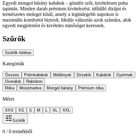
Egyedi mongol bárány kabátok – göndör szőr, kivételesen puha
tapintás. Minden darab prémium kivitelezést, időtálló dizájnt és
természetes meleget kínál, amely a leghidegebb napokon is
maximális komfortot biztosít. Ideális választás azok számára, akik
egyedi megjelenést és kivételes minőséget keresnek.
Szűrők
Szűrők törlése
Kategóriák
Összes
Prémkabátok
Mellények
Dzsekik
Kabátok
Gyermek
Overálok
Raktáron
Róka
Mosómedve
Mongol bárány
Prémium róka
Méret
XXS
XS
S
M
L
XL
XXL
Szűrők
0
/
0
termékből