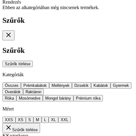
Rendezés
Ebben az alkategóriában még nincsenek termékek.
Szűrők
Szűrők
Szűrők törlése
Kategóriák
Összes
Prémkabátok
Mellények
Dzsekik
Kabátok
Gyermek
Overálok
Raktáron
Róka
Mosómedve
Mongol bárány
Prémium róka
Méret
XXS
XS
S
M
L
XL
XXL
Szűrők törlése
K
Kozuskovo