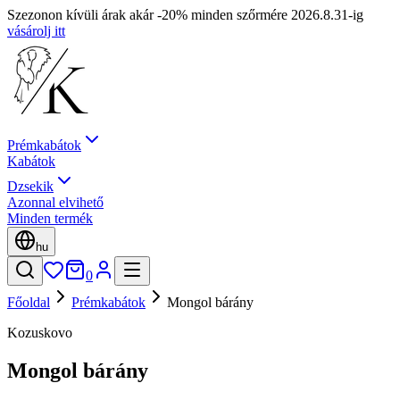
Szezonon kívüli árak akár -20% minden szőrmére 2026.8.31-ig
vásárolj itt
Prémkabátok
Kabátok
Dzsekik
Azonnal elvihető
Minden termék
hu
0
Főoldal
Prémkabátok
Mongol bárány
Kozuskovo
Mongol bárány