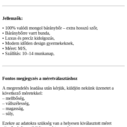
Jellemzők:
• 100% valódi mongol báránybőr – extra hosszú szőr,
• Báránybőrre varrt bunda,
• Luxus és precíz kidolgozás,
• Modern időtlen design gyermekeknek,
• Méret: M/S,
• Szállítás: 10–14 munkanap,
Fontos megjegyzés a méretválasztáshoz
A megrendelés leadása után kérjük, küldjön nekünk üzenetet a
következő méretekkel:
– mellbőség,
– vállszélesség,
– magasság,
– súly,
Ezekre az adatokra szükség van a helyesen kiválasztott méret