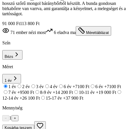
hosszú szőrű mongol báránybőrből készült. A bunda gondosan
birkabőrre van varrva, ami garantálja a kényelmet, a melegséget és a
tartósságot.
91 000 Ft
113 800 Ft
71
ember nézi most
6
eladva ma
Mérettáblázat
Szín
Bézs
Méret
1 év
1 év
2 év
3 év
4 év
6 év
+7100 Ft
6 év
+7100 Ft
7 év
+9500 Ft
8-9 év
+14 200 Ft
10-11 év
+19 000 Ft
12-14 év
+26 100 Ft
15-17 év
+37 900 Ft
Mennyiség
1
−
+
Kosárba teszem