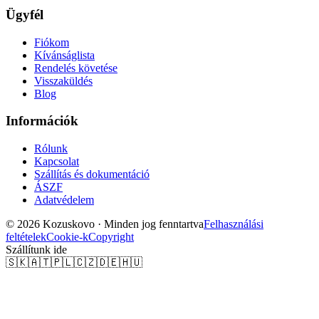
Ügyfél
Fiókom
Kívánságlista
Rendelés követése
Visszaküldés
Blog
Információk
Rólunk
Kapcsolat
Szállítás és dokumentáció
ÁSZF
Adatvédelem
© 2026 Kozuskovo ·
Minden jog fenntartva
Felhasználási
feltételek
Cookie-k
Copyright
Szállítunk ide
🇸🇰
🇦🇹
🇵🇱
🇨🇿
🇩🇪
🇭🇺