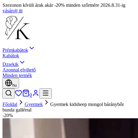
Szezonon kívüli árak akár -20% minden szőrmére 2026.8.31-ig
vásárolj itt
Prémkabátok
Kabátok
Dzsekik
Azonnal elvihető
Minden termék
hu
0
Főoldal
Gyermek
Gyermek kidsheep mongol báránybőr
bunda gallérral
-20%