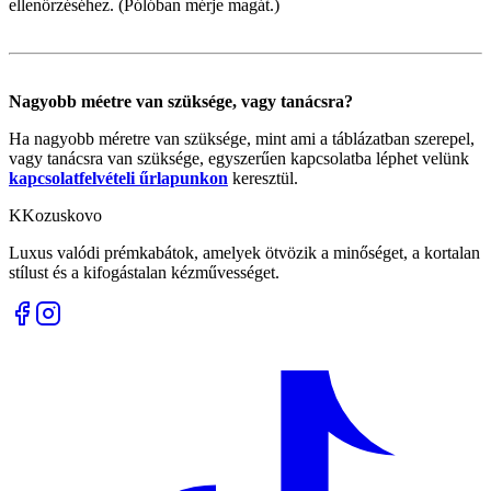
ellenőrzéséhez. (Pólóban mérje magát.)
Nagyobb méetre van szüksége, vagy tanácsra?
Ha nagyobb méretre van szüksége, mint ami a táblázatban szerepel,
vagy tanácsra van szüksége, egyszerűen kapcsolatba léphet velünk
kapcsolatfelvételi űrlapunkon
keresztül.
K
Kozuskovo
Luxus valódi prémkabátok, amelyek ötvözik a minőséget, a kortalan
stílust és a kifogástalan kézművességet.