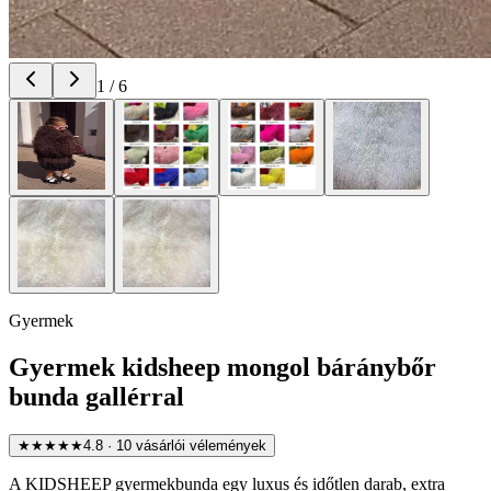
1
/
6
Gyermek
Gyermek kidsheep mongol báránybőr
bunda gallérral
★★★★★
4.8
·
10
vásárlói vélemények
A KIDSHEEP gyermekbunda egy luxus és időtlen darab, extra