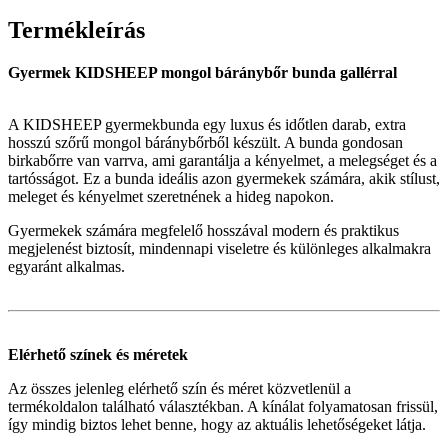
Termékleírás
Gyermek KIDSHEEP mongol báránybőr bunda gallérral
A KIDSHEEP gyermekbunda egy luxus és időtlen darab, extra
hosszú szőrű mongol báránybőrből készült. A bunda gondosan
birkabőrre van varrva, ami garantálja a kényelmet, a melegséget és a
tartósságot. Ez a bunda ideális azon gyermekek számára, akik stílust,
meleget és kényelmet szeretnének a hideg napokon.
Gyermekek számára megfelelő hosszával modern és praktikus
megjelenést biztosít, mindennapi viseletre és különleges alkalmakra
egyaránt alkalmas.
Elérhető színek és méretek
Az összes jelenleg elérhető szín és méret közvetlenül a
termékoldalon található választékban. A kínálat folyamatosan frissül,
így mindig biztos lehet benne, hogy az aktuális lehetőségeket látja.