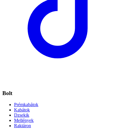
Bolt
Prémkabátok
Kabátok
Dzsekik
Mellények
Raktáron