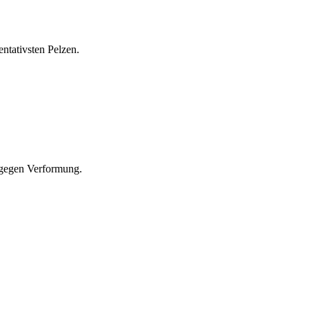
entativsten Pelzen.
h gegen Verformung.