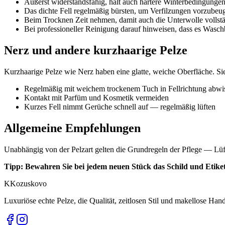
Äußerst widerstandsfähig, hält auch härtere Winterbedingungen
Das dichte Fell regelmäßig bürsten, um Verfilzungen vorzubeu
Beim Trocknen Zeit nehmen, damit auch die Unterwolle vollstä
Bei professioneller Reinigung darauf hinweisen, dass es Waschb
Nerz und andere kurzhaarige Pelze
Kurzhaarige Pelze wie Nerz haben eine glatte, weiche Oberfläche. Sie
Regelmäßig mit weichem trockenem Tuch in Fellrichtung abwi
Kontakt mit Parfüm und Kosmetik vermeiden
Kurzes Fell nimmt Gerüche schnell auf — regelmäßig lüften
Allgemeine Empfehlungen
Unabhängig von der Pelzart gelten die Grundregeln der Pflege — Lüfte
Tipp: Bewahren Sie bei jedem neuen Stück das Schild und Etiket
K
Kozuskovo
Luxuriöse echte Pelze, die Qualität, zeitlosen Stil und makellose Ha