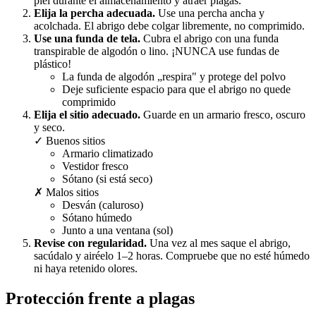
piel durante el almacenamiento y atraer plagas.
Elija la percha adecuada.
Use una percha ancha y
acolchada. El abrigo debe colgar libremente, no comprimido.
Use una funda de tela.
Cubra el abrigo con una funda
transpirable de algodón o lino. ¡NUNCA use fundas de
plástico!
La funda de algodón „respira" y protege del polvo
Deje suficiente espacio para que el abrigo no quede
comprimido
Elija el sitio adecuado.
Guarde en un armario fresco, oscuro
y seco.
✓ Buenos sitios
Armario climatizado
Vestidor fresco
Sótano (si está seco)
✗ Malos sitios
Desván (caluroso)
Sótano húmedo
Junto a una ventana (sol)
Revise con regularidad.
Una vez al mes saque el abrigo,
sacúdalo y airéelo 1–2 horas. Compruebe que no esté húmedo
ni haya retenido olores.
Protección frente a plagas